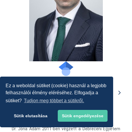
Ez a weboldal sütiket (cookie) használ a legjobb
KUTATÁSI ÉS TUDOMÁNYOS TEVÉKENYSÉGEK
felhasználói élmény eléréséhez. Elfogadja a
sütiket?
Tudjon meg többet a sütikről.
Önéletrajz
Sütik elutasítása
Sütik engedélyezése
Dr. Jóna Ádám 2011-ben végzett a Debreceni Egyetem